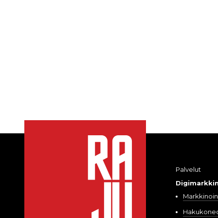
Palvelut
Digimarkkin
Markkinoint
Hakukoneo