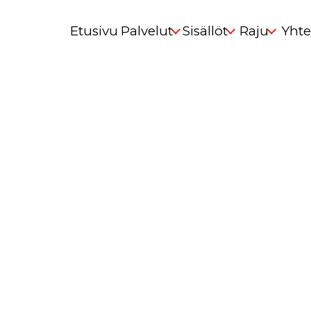
Etusivu
Palvelut
Sisällöt
Raju
Yhte