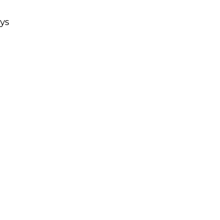
Varaa maksuton sparrauspuhelu
ys
– ilman sitoumuksia!