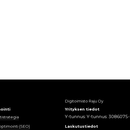
Digitoimisto Raju Oy
ointi
Yrityksen tiedot
Y-tunnus: Y-tunnus: 3086075
istrategia
ptimointi (SEO)
Laskutustiedot