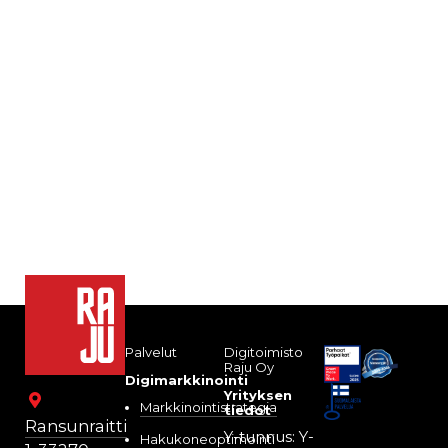
Palvelut
Digitoimisto
Raju Oy
Digimarkkinointi
Yrityksen
Markkinointistrategia
tiedot
Ransunraitti
Y-tunnus: Y-
Hakukoneoptimointi