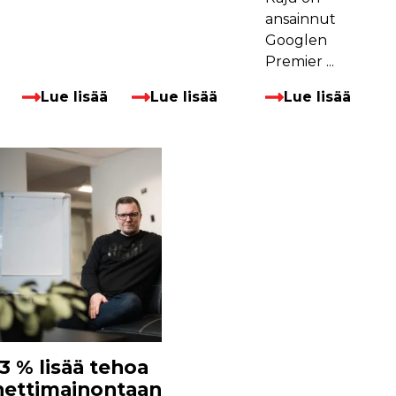
ansainnut
Googlen
Premier ...
Lue lisää
Lue lisää
Lue lisää
13 % lisää tehoa
nettimainontaan