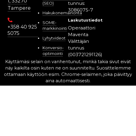
1, 33270
tunnus:
(SEO)
Tampere
3086075-7
Hakukonemainonta
Laskutustiedot
SOME-
+358 40 925
Operaattori
markkinointi
5075
Maventa
Lyhytvideot
Välittäjän
tunnus
Konversio-
optimointi
(003721291126)
(CRO)
Verkkolaskuosoite
(OVT)
Analytiikka ja
kehitys
003730860757
Välittäjätunnus
Markkinoinnin
auditointi
pankkiverkosta
lähetettäessä:
Data- ja
DABAFIHH
analytiikka
Markkinointiraportti
Ilman teitä
ei ole meitä!
Copyright 2025-2026 © Digitoimisto Raju Oy
|