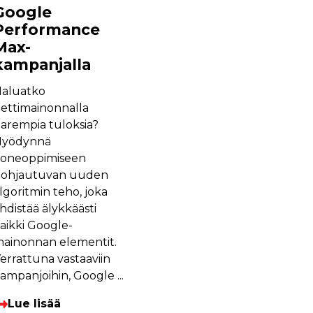
Google
Performance
Max-
kampanjalla
aluatko
ettimainonnalla
arempia tuloksia?
Hyödynnä
oneoppimiseen
ohjautuvan uuden
lgoritmin teho, joka
hdistää älykkäästi
aikki Google-
ainonnan elementit.
errattuna vastaaviin
ampanjoihin, Google ...
Lue lisää