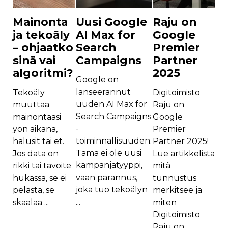
Mainonta
Uusi Google
Raju on
ja tekoäly
AI Max for
Google
– ohjaatko
Search
Premier
sinä vai
Campaigns
Partner
algoritmi?
2025
Google on
lanseerannut
Tekoäly
Digitoimisto
uuden AI Max for
muuttaa
Raju on
Search Campaigns
mainontaasi
Google
-
yön aikana,
Premier
toiminnallisuuden.
halusit tai et.
Partner 2025!
Tämä ei ole uusi
Jos data on
Lue artikkelista
kampanjatyyppi,
rikki tai tavoite
mitä
vaan parannus,
hukassa, se ei
tunnustus
joka tuo tekoälyn
pelasta, se
merkitsee ja
...
skaalaa ...
miten
Digitoimisto
Raju on