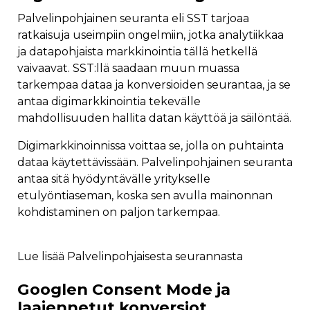
Palvelinpohjainen seuranta eli SST tarjoaa
ratkaisuja useimpiin ongelmiin, jotka analytiikkaa
ja datapohjaista markkinointia tällä hetkellä
vaivaavat. SST:llä saadaan muun muassa
tarkempaa dataa ja konversioiden seurantaa, ja se
antaa digimarkkinointia tekevälle
mahdollisuuden hallita datan käyttöä ja säilöntää.
Digimarkkinoinnissa voittaa se, jolla on puhtainta
dataa käytettävissään. Palvelinpohjainen seuranta
antaa sitä hyödyntävälle yritykselle
etulyöntiaseman, koska sen avulla mainonnan
kohdistaminen on paljon tarkempaa.
Lue lisää Palvelinpohjaisesta seurannasta
Googlen Consent Mode ja
laajennetut konversiot