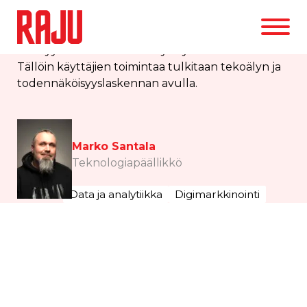
Google Consent Mode tai SST – pystythän
mittaamaan yrityksesi digimarkkinointia?
Consent Modessa on mahdollista kerätä
anonyymisti dataa evästekyselyistä huolimatta.
Tällöin käyttäjien toimintaa tulkitaan tekoälyn ja
todennäköisyyslaskennan avulla.
Marko Santala
Teknologiapäällikkö
3.1.2024
Data ja analytiikka
Digimarkkinointi