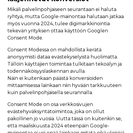
Mikäli palvelinpohjaiseen seurantaan ei haluta
ryhtyä, mutta Google-mainontaa halutaan jatkaa
myös vuonna 2024, tulee digimarkkinointia
tekevän yrityksen ottaa käyttöön Googlen
Consent Mode.
Consent Modessa on mahdollista kerätä
anonyymisti dataa evästekyselyistä huolimatta.
Tällöin käyttäjien toimintaa tulkitaan tekoälyn ja
todennäköisyyslaskennan avulla.
Näin ei kuitenkaan päästä konversioiden
mittaamisessa lainkaan niin hyvään tarkkuuteen
kuin palvelinpohjaisella seurannalla.
Consent Mode on osa verkkosivujen
evästehyväksyntätoimintoa, joka on ollut
pakollinen jo vuosia. Uutta tässä on kuitenkin se,
että maaliskuusta 2024 eteenpäin Google-
mainontaa ei voi enää lainkaan mitata eikä yleisöjä