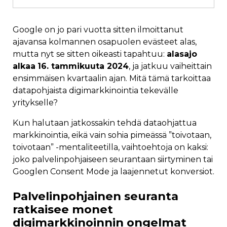
Google on jo pari vuotta sitten ilmoittanut
ajavansa kolmannen osapuolen evästeet alas,
mutta nyt se sitten oikeasti tapahtuu:
alasajo
alkaa
16. tammikuuta 2024
, ja jatkuu vaiheittain
ensimmäisen kvartaalin ajan. Mitä tämä tarkoittaa
datapohjaista digimarkkinointia tekevälle
yritykselle?
Kun halutaan jatkossakin tehdä dataohjattua
markkinointia, eikä vain sohia pimeässä ”toivotaan,
toivotaan” -mentaliteetilla, vaihtoehtoja on kaksi:
joko palvelinpohjaiseen seurantaan siirtyminen tai
Googlen Consent Mode ja laajennetut konversiot.
Palvelinpohjainen seuranta
ratkaisee monet
digimarkkinoinnin ongelmat